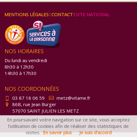
ALLER
MENTIONS LÉGALES
CONTACT
SITE NATIONAL
AU
CONTENU
NOS HORAIRES
Du lundi au vendredi
8h30 à 12h30
14h30 à 17h30
NOS COORDONNÉES
03 87 18 06 59
metz@vitame.fr
86B, rue Jean Burger

57070 SAINT JULIEN LES METZ
En poursuivant votre navigation sur ce site, vous acceptez
l’utilisation de cookies afin de réaliser des statistiques de
visites.
En savoir plus
Je suis d'accord