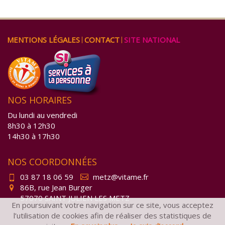
ALLER
MENTIONS LÉGALES
CONTACT
SITE NATIONAL
AU
CONTENU
NOS HORAIRES
Du lundi au vendredi
8h30 à 12h30
14h30 à 17h30
NOS COORDONNÉES
03 87 18 06 59
metz@vitame.fr
86B, rue Jean Burger

57070 SAINT JULIEN LES METZ
En poursuivant votre navigation sur ce site, vous acceptez
l’utilisation de cookies afin de réaliser des statistiques de