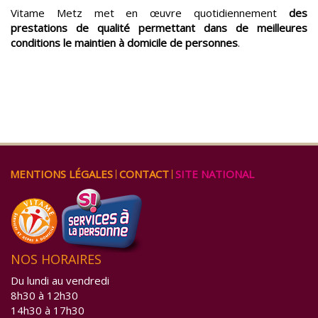
Vitame Metz met en œuvre quotidiennement
des
prestations de qualité
permettant dans de meilleures
conditions le maintien à domicile de personnes
.
ALLER
MENTIONS LÉGALES
CONTACT
SITE NATIONAL
AU
CONTENU
NOS HORAIRES
Du lundi au vendredi
8h30 à 12h30
14h30 à 17h30