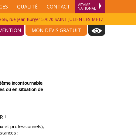
VITAME
GES
QUALITÉ
CONTACT
NATIONAL
86B, rue Jean Burger 57070 SAINT JULIEN LES METZ
AFFICHAGE
RVENTION
MON DEVIS GRATUIT
tème incontournable
es ou en situation de
R !
ux et professionnels),
stances :