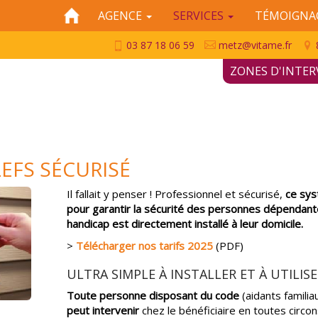
ALLER
AGENCE
SERVICES
TÉMOIGNA
AU
CONTENU
03 87 18 06 59
metz@vitame.fr
ZONES D'INTE
LEFS SÉCURISÉ
Il fallait y penser ! Professionnel et sécurisé,
ce sys
pour garantir la sécurité des personnes dépendant
handicap est directement installé à leur domicile.
>
Télécharger nos tarifs 2025
(PDF)
ULTRA SIMPLE À INSTALLER ET À UTILISE
Toute personne disposant du code
(aidants familia
peut intervenir
chez le bénéficiaire en toutes circon